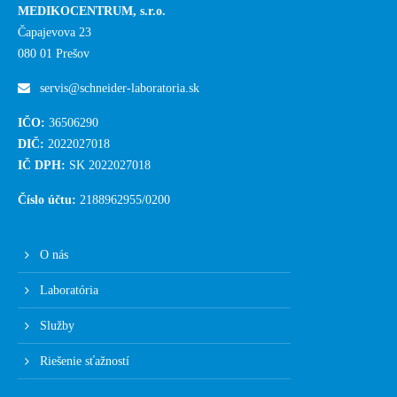
MEDIKOCENTRUM, s.r.o.
Čapajevova 23
080 01 Prešov
servis@schneider-laboratoria.sk
IČO:
36506290
DIČ:
2022027018
IČ DPH:
SK 2022027018
Číslo účtu:
2188962955/0200
O nás
Laboratória
Služby
Riešenie sťažností