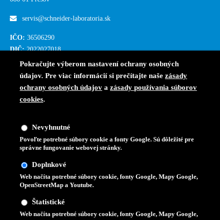
servis@schneider-laboratoria.sk
IČO:
36506290
DIČ:
2022027018
IČ DPH:
SK 2022027018
Pokračujte výberom nastavení ochrany osobných
údajov. Pre viac informácií si prečítajte naše
zásady
Číslo účtu:
2188962955/0200
ochrany osobných údajov
a
zásady používania súborov
cookies
.
O nás
Nevyhnutné
Laboratória
Povoľte potrebné súbory cookie a fonty Google. Sú dôležité pre
správne fungovanie webovej stránky.
Služby
Doplnkové
Riešenie sťažností
Web načíta potrebné súbory cookie, fonty Google, Mapy Google,
OpenStreetMap a Youtube.
Pre odborníkov
Štatistické
Web načíta potrebné súbory cookie, fonty Google, Mapy Google,
Pre pacientov