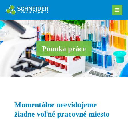
Ponuka práce
Momentálne neevidujeme
žiadne voľné pracovné miesto