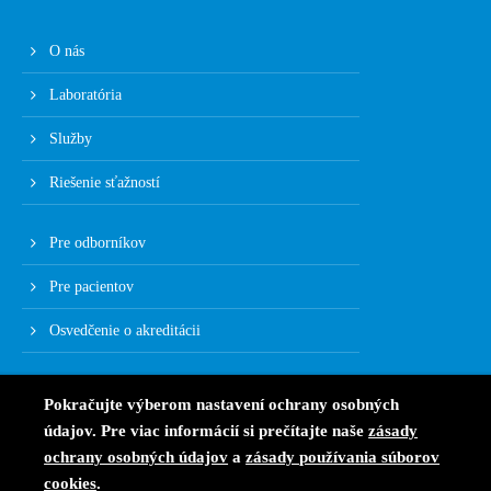
O nás
Laboratória
Služby
Riešenie sťažností
Pre odborníkov
Pre pacientov
Osvedčenie o akreditácii
Pokračujte výberom nastavení ochrany osobných
údajov. Pre viac informácií si prečítajte naše
zásady
ochrany osobných údajov
a
zásady používania súborov
cookies
.